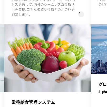
セスを通して、内外のシームレスな情報活
の「
用を実現。新たな知識や情報との出会いを
創出します。
グロ
Sigf
栄養給食管理システム