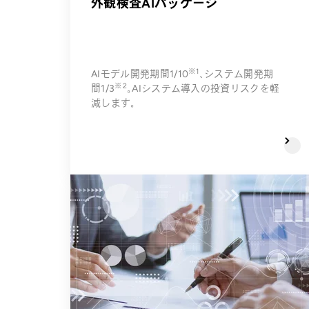
外観検査AIパッケージ
※1
AIモデル開発期間1/10
、システム開発期
※2
間1/3
。AIシステム導入の投資リスクを軽
減します。