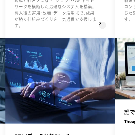
現場と経営をつなぎ、クラウド・AI・ネット
製造
ワークを横断した最適なシステムを構築。
コン
導入後の運用・改善・データ活用まで、成果
じた
が続く仕組みづくりを一気通貫で支援しま
す。
す。
誰で
Thou