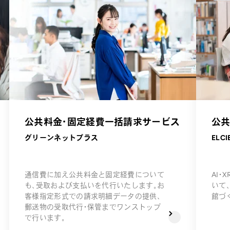
公共料金・固定経費一括請求サービス
公
グリーンネットプラス
ELCI
通信費に加え公共料金と固定経費について
AI
も、受取および支払いを代行いたします。お
いて
客様指定形式での請求明細データの提供、
館づ
郵送物の受取代行・保管までワンストップ
で行います。