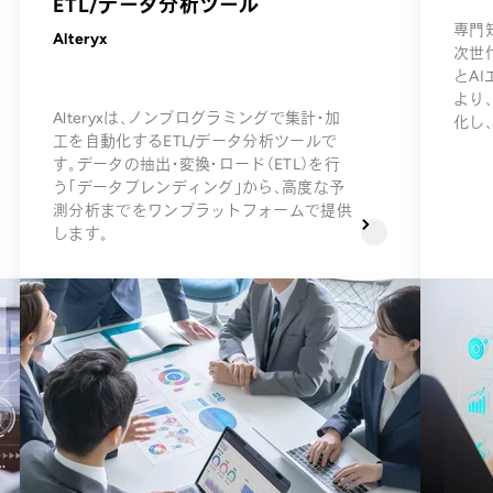
ETL/データ分析ツール
専門
Alteryx
次世
とA
より
Alteryxは、ノンプログラミングで集計・加
化し
工を自動化するETL/データ分析ツールで
す。データの抽出・変換・ロード（ETL）を行
う「データブレンディング」から、高度な予
測分析までをワンプラットフォームで提供
します。