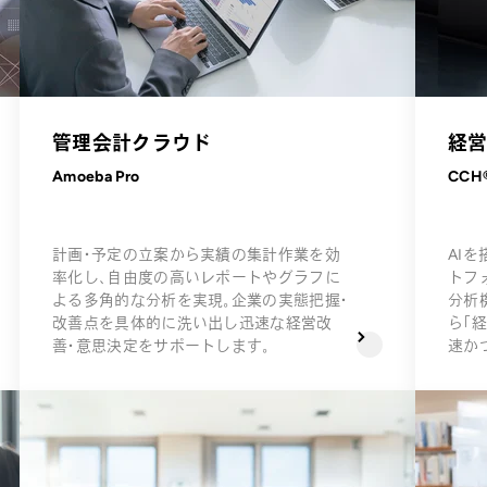
管理会計クラウド
経
Amoeba Pro
CCH®
計画・予定の立案から実績の集計作業を効
AI
率化し、自由度の高いレポートやグラフに
トフ
よる多角的な分析を実現。企業の実態把握・
分析
改善点を具体的に洗い出し迅速な経営改
ら「
善・意思決定をサポートします。
速か