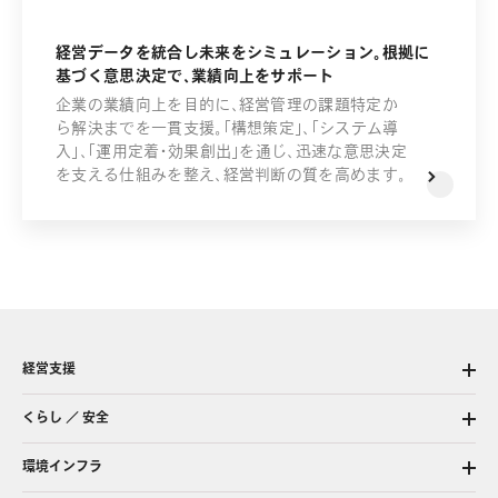
経営データを統合し未来をシミュレーション。根拠に
基づく意思決定で、業績向上をサポート
企業の業績向上を目的に、経営管理の課題特定か
ら解決までを一貫支援。「構想策定」、「システム導
入」、「運用定着・効果創出」を通じ、迅速な意思決定
を支える仕組みを整え、経営判断の質を高めます。
経営支援
くらし ／ 安全
環境インフラ