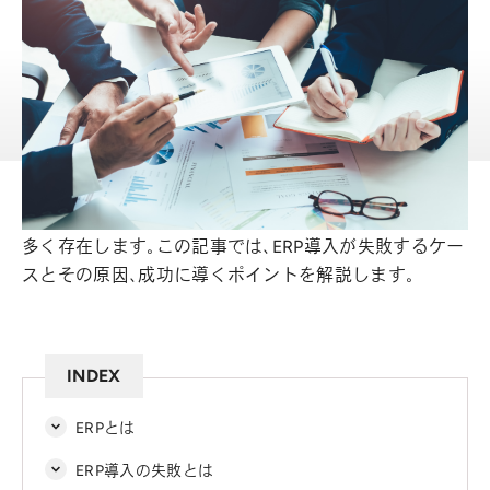
因と成功ポイントも紹介
ERP
経営支援
ERP・経営改革
公開日:
2025.07.02
更新日:
2026.03.17
ERPの導入は、業務改革の起点になる一方で、失敗事例も
多く存在します。この記事では、ERP導入が失敗するケー
スとその原因、成功に導くポイントを解説します。
INDEX
ERPとは
ERP導入の失敗とは