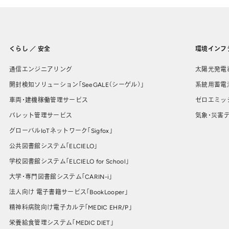
くらし ／ 安全
環境インフ
通信エンジニアリング
太陽光発電
開封検知ソリューション「SeeGALE（シーゲル）」
系統用蓄電
車両・建機稼働管理サービス
ゼロエミッ
パレット管理サービス
気象・災害デ
グローバルIoTネットワーク「Sigfox」
公共図書館システム「ELCIELO」
学校図書館システム「ELCIELO for School」
大学・専門図書館システム「CARIN-i」
法人向け 電子書籍サービス「BookLooper」
精神科病院向け電子カルテ「MEDIC EHR/P」
栄養給食管理システム「MEDIC DIET」