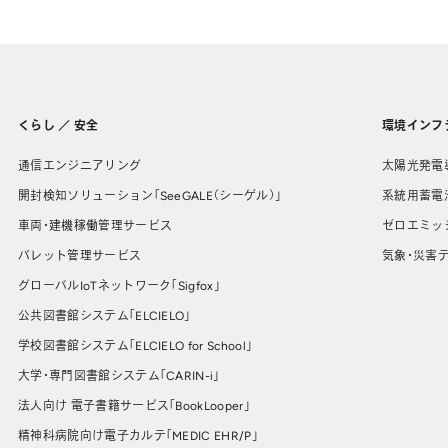
くらし ／ 安全
環境インフ
通信エンジニアリング
太陽光発電
開封検知ソリューション「SeeGALE（シーゲル）」
系統用蓄電
車両・建機稼働管理サービス
ゼロエミッ
パレット管理サービス
気象・災害デ
グローバルIoTネットワーク「Sigfox」
公共図書館システム「ELCIELO」
学校図書館システム「ELCIELO for School」
大学・専門図書館システム「CARIN-i」
法人向け 電子書籍サービス「BookLooper」
精神科病院向け電子カルテ「MEDIC EHR/P」