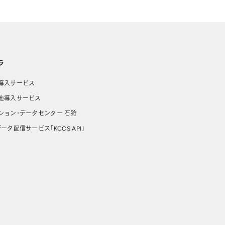
ラ
導入サービス
池導入サービス
ション・データセンター 石狩
ータ配信サービス「KCCS API」