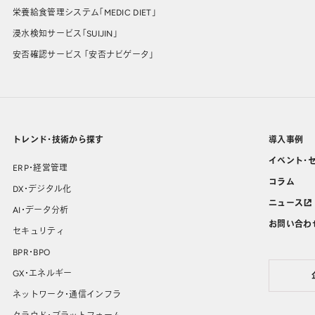
栄養給食管理システム「MEDIC DIET」
浸水検知サービス「SUIJIN」
安否確認サービス 「安否ナビゲータ」
トレンド・技術から探す
導入事例
イベント・
ERP・経営管理
コラム
DX・デジタル化
ニュース
AI・データ分析
お問い合わ
セキュリティ
BPR・BPO
GX・エネルギー
ネットワーク・通信インフラ