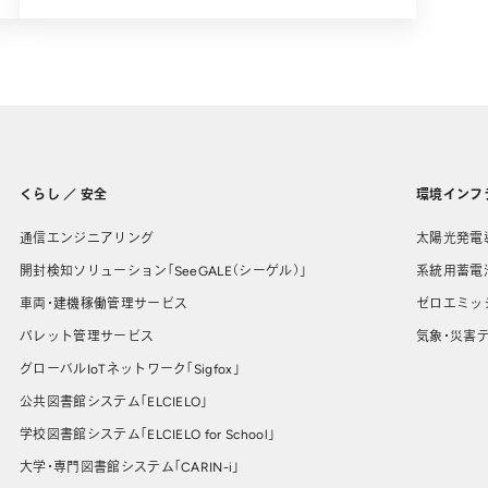
くらし ／ 安全
環境インフ
通信エンジニアリング
太陽光発電
開封検知ソリューション「SeeGALE（シーゲル）」
系統用蓄電
車両・建機稼働管理サービス
ゼロエミッ
パレット管理サービス
気象・災害デ
グローバルIoTネットワーク「Sigfox」
公共図書館システム「ELCIELO」
学校図書館システム「ELCIELO for School」
大学・専門図書館システム「CARIN-i」