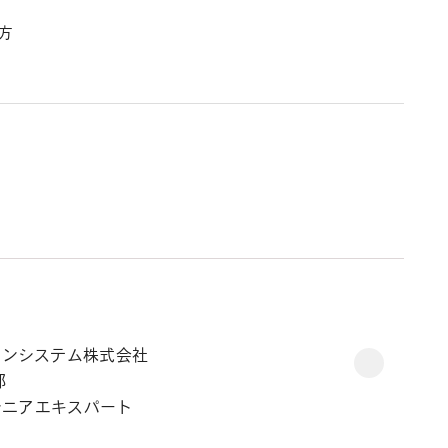
方
ョンシステム株式会社
プロフ
部
シニアエキスパート