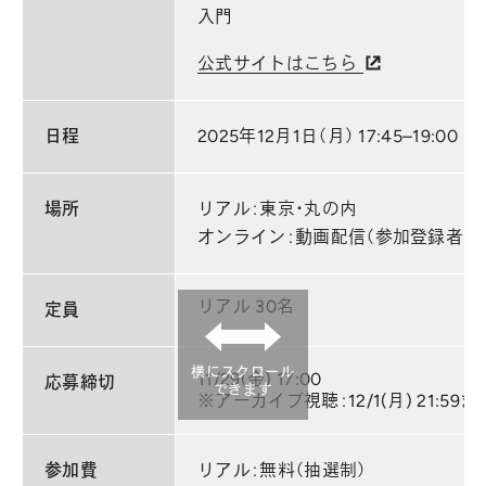
入門
公式サイトはこちら
日程
2025年12月1日（月） 17:45–19:00
場所
リアル：東京・丸の内
オンライン：動画配信（参加登録者の
リアル 30名
定員
横にスクロール
11/29(金) 17:00
応募締切
できます
※アーカイブ視聴：12/1(月) 21:59ま
参加費
リアル：無料（抽選制）