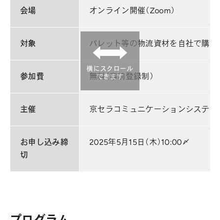
会場
オンライン開催（Zoom）
対象
パレット等の物流資材を自社で購入
横にスクロール
参加費
無料（事前登録制）
できます
主催
京セラコミュニケーションシステム
お申し込み締
2025年5月15日（木）10:00〆
切
プログラム