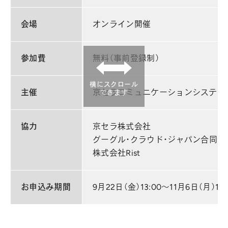
会場
オンライン開催
参加費
無料（事前登録制）
横にスクロール
主催
京セラコミュニケーションシステム
できます
協力
京セラ株式会社
グーグル・クラウド・ジャパン合同会
株式会社Rist
お申込み期間
9月22日（金）13:00～11月6日（月）17: