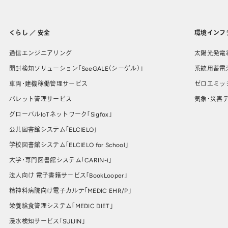
くらし ／ 安全
環境インフ
通信エンジニアリング
太陽光発電
開封検知ソリューション「SeeGALE（シーゲル）」
系統用蓄電
車両・建機稼働管理サービス
ゼロエミッ
パレット管理サービス
気象・災害デ
グローバルIoTネットワーク「Sigfox」
公共図書館システム「ELCIELO」
学校図書館システム「ELCIELO for School」
大学・専門図書館システム「CARIN-i」
法人向け 電子書籍サービス「BookLooper」
精神科病院向け電子カルテ「MEDIC EHR/P」
栄養給食管理システム「MEDIC DIET」
浸水検知サービス「SUIJIN」