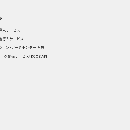
ラ
導入サービス
池導入サービス
ション・データセンター 石狩
ータ配信サービス「KCCS API」