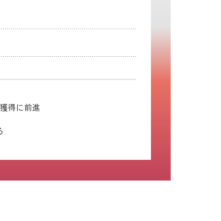
頼獲得に前進
る