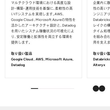
マルチクラウド環境における高度な設
企業内に
計・構築・運用技術を基盤に、柔軟性の高
性の高い
いITシステムを実現します。AWS、
ンジニアリ
Google Cloud 、Microsoft Azureの特性を
Databri
活かしたアーキテクチャ設計と
、Datadog
レイクの構築
を用いたシステム稼働状況の可視化によ
タイム処
り、安定稼働と拡張性を両立する環境を
を組み合
提供します。
用を支えま
取り扱い製品
取り扱い
Google Cloud , AWS, Microsoft Azure,
Databrick
Datadog
Alteryx