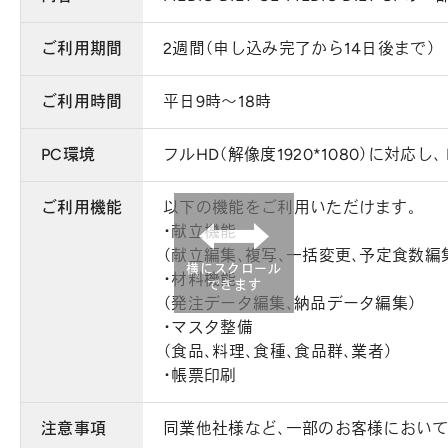
ご利用期間
2週間（申し込み完了から14日後まで）
ご利用時間
平日9時～18時
PC環境
フルHD（解像度1920*1080）に対応し、
ご利用機能
以下の機能をご利用いただけます。
・献立機能
（献立編集、複写、一括変更、予定食数編
横にスクロール
・材料機能
できます
（発注データ編集、納品データ編集）
・マスタ整備
（食品、料理、食種、食品群、業者）
・帳票印刷
注意事項
同業他社様など、一部のお客様におい