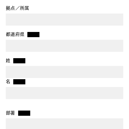
拠点／所属
都道府県
*
姓
*
名
*
部署
*