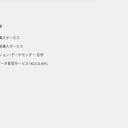
ラ
導入サービス
池導入サービス
ション・データセンター 石狩
ータ配信サービス「KCCS API」