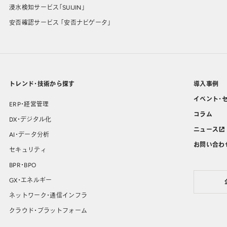
浸水検知サービス「SUIJIN」
安否確認サービス 「安否ナビゲータ」
トレンド・技術から探す
導入事例
イベント・
ERP・経営管理
コラム
DX・デジタル化
ニュース
AI・データ分析
お問い合わ
セキュリティ
BPR・BPO
GX・エネルギー
ネットワーク・通信インフラ
クラウド・プラットフォーム