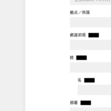
拠点／所属
都道府県
*
姓
*
名
*
部署
*