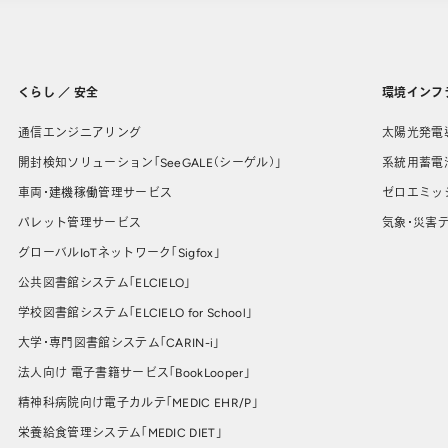
くらし ／ 安全
環境インフ
通信エンジニアリング
太陽光発電
開封検知ソリューション「SeeGALE（シーゲル）」
系統用蓄電
車両・建機稼働管理サービス
ゼロエミッ
パレット管理サービス
気象・災害デ
グローバルIoTネットワーク「Sigfox」
公共図書館システム「ELCIELO」
学校図書館システム「ELCIELO for School」
大学・専門図書館システム「CARIN-i」
法人向け 電子書籍サービス「BookLooper」
精神科病院向け電子カルテ「MEDIC EHR/P」
栄養給食管理システム「MEDIC DIET」