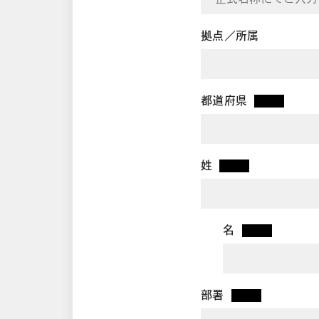
拠点／所属
都道府県
*
姓
*
名
*
部署
*