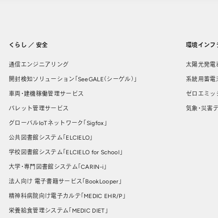
くらし ／ 安全
環境インフ
通信エンジニアリング
太陽光発電
開封検知ソリューション「SeeGALE（シーゲル）」
系統用蓄電
車両・建機稼働管理サービス
ゼロエミッ
パレット管理サービス
気象・災害デ
グローバルIoTネットワーク「Sigfox」
公共図書館システム「ELCIELO」
学校図書館システム「ELCIELO for School」
大学・専門図書館システム「CARIN-i」
法人向け 電子書籍サービス「BookLooper」
精神科病院向け電子カルテ「MEDIC EHR/P」
栄養給食管理システム「MEDIC DIET」