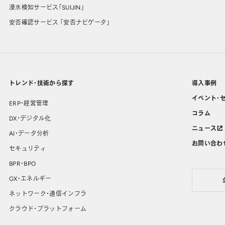
浸水検知サービス「SUIJIN」
安否確認サービス 「安否ナビゲータ」
トレンド・技術から探す
導入事例
イベント・
ERP・経営管理
コラム
DX・デジタル化
ニュース
AI・データ分析
お問い合わ
セキュリティ
BPR・BPO
GX・エネルギー
ネットワーク・通信インフラ
クラウド・プラットフォーム