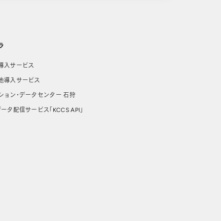
ラ
導入サービス
池導入サービス
ション・データセンター 石狩
ータ配信サービス「KCCS API」